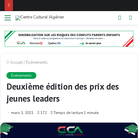
Menu
Switch
Re
skin
Accueil
/
Événements
Événements
Deuxième édition des prix des
jeunes leaders
mars 3, 2021
172
Temps de lecture 1 minute