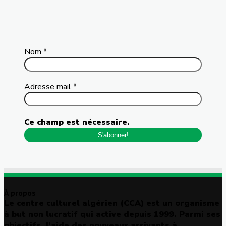
Nom
*
Adresse mail
*
Ce champ est nécessaire.
À propos
Le centre culturel algérien (CCA) est un organisme
à but non lucratif qui active depuis 1999. Parmi ses
objectifs, l’aide des nouveaux arrivants à