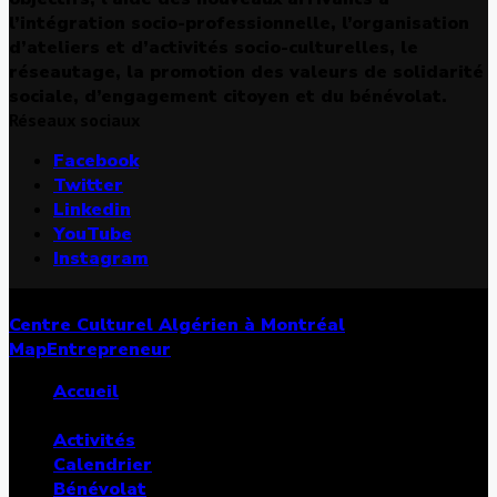
l’intégration socio-professionnelle, l’organisation
d’ateliers et d’activités socio-culturelles, le
réseautage, la promotion des valeurs de solidarité
sociale, d’engagement citoyen et du bénévolat.
Réseaux sociaux
Facebook
Twitter
Linkedin
YouTube
Instagram
© Copyright 2026, Tous les droits sont réservés |
Centre Culturel Algérien à Montréal
| Conçu par
MapEntrepreneur
Accueil
Services
Activités
Calendrier
Bénévolat