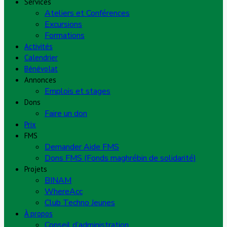
Services
Ateliers et Conférences
Excursions
Formations
Activités
Calendrier
Bénévolat
Annonces
Emplois et stages
Dons
Faire un don
Prix
FMS
Demander Aide FMS
Dons FMS (Fonds maghrébin de solidarité)
Projets
BINAM
WhereAcc
Club Techno Jeunes
À propos
Conseil d’administration