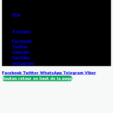
Annonces
Dons
Prix
FMS
Projets
À propos
Facebook
Twitter
Linkedin
YouTube
Instagram
Facebook
Twitter
WhatsApp
Telegram
Viber
Bouton retour en haut de la page