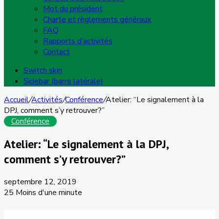
Mot du président
Charte et règlements généraux
FAQ
Rapports d’activités
Contact
Switch skin
Sidebar (barre latérale)
Accueil
/
Activités
/
Conférence
/
Atelier: “Le signalement à la
DPJ, comment s’y retrouver?”
Conférence
Atelier: “Le signalement à la DPJ,
comment s’y retrouver?”
septembre 12, 2019
25
Moins d'une minute