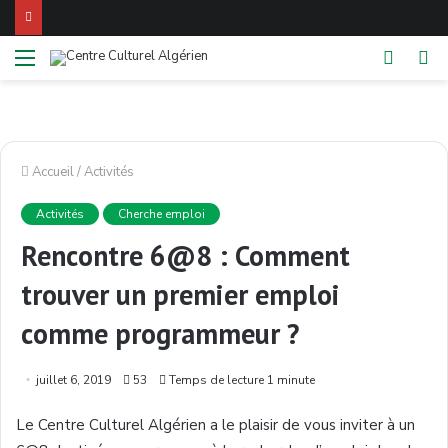
Menu
Switch
Re
skin
Accueil
/
Activités
Activités
Cherche emploi
Rencontre 6@8 : Comment
trouver un premier emploi
comme programmeur ?
juillet 6, 2019
53
Temps de lecture 1 minute
Le Centre Culturel Algérien a le plaisir de vous inviter à un