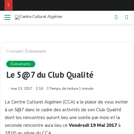
Menu
Switch
Re
skin
Accueil
/
Événements
Événements
Le 5@7 du Club Qualité
mai 13, 2017
16
Temps de lecture 1 minute
Le Centre Culturel Algérien (CCA) a le plaisir de vous inviter
à un 5@7 dans le cadre des activités de son Club Qualité
dont les rencontres auront lieu une soirée par mois et la
seconde rencontre aura lieu ce
Vendredi 19 Mai 2017
à
18:00 au siège du CCA.