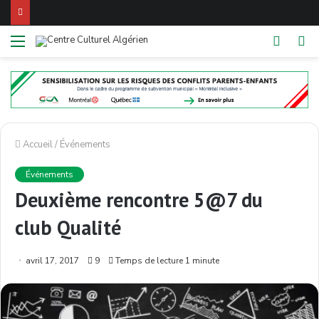
Menu
Switch
Re
skin
Accueil
/
Événements
Événements
Deuxième rencontre 5@7 du
club Qualité
avril 17, 2017
9
Temps de lecture 1 minute