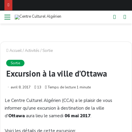
Menu
Switch
Re
skin
Accueil
/
Activités
/
Sortie
Sortie
Excursion à la ville d’Ottawa
avril 8, 2017
13
Temps de lecture 1 minute
Le Centre Culturel Algérien (CCA) a le plaisir de vous
informer qu'une excursion à destination de la ville
d'
Ottawa
aura lieu le samedi
06 mai 2017
.
Voici les détails de cette excursion: