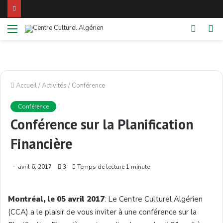
Menu
Switch
Re
skin
Accueil
/
Activités
/
Conférence
Conférence
Conférence sur la Planification
Financière
avril 6, 2017
3
Temps de lecture 1 minute
Montréal, le 05 avril 2017
: Le Centre Culturel Algérien
(CCA) a le plaisir de vous inviter à une conférence sur la