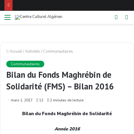
Menu
Switch
Re
skin
Accueil
/
Activités
/
Communautaires
Communautaires
Bilan du Fonds Maghrébin de
Solidarité (FMS) – Bilan 2016
mars 1, 2017
12
2 minutes de lecture
Bilan du Fonds Maghrébin de Solidarité
Année 2016