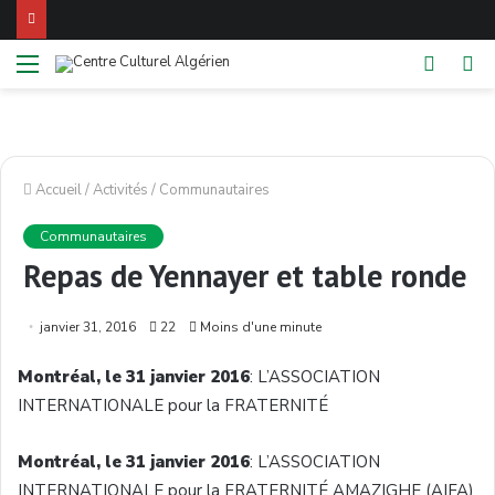
Menu
Switch
Re
skin
Accueil
/
Activités
/
Communautaires
Communautaires
Repas de Yennayer et table ronde
janvier 31, 2016
22
Moins d'une minute
Montréal
, le 31
janvier
2016
:
L’ASSOCIATION
INTERNATIONALE
pour la
FRATERNITÉ
Montréal
, le 31
janvier
2016
:
L’ASSOCIATION
INTERNATIONALE
pour la
FRATERNITÉ
AMAZIGHE
(
AIFA
)