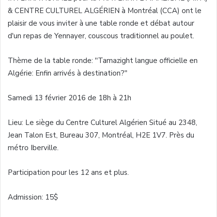
& CENTRE
CULTUREL
ALGÉRIEN
à
Montréal
(
CCA
)
ont
le
plaisir
de
vous
inviter
à
une
table
ronde
et
débat
autour
d'un
repas
de
Yennayer
, couscous
traditionnel
au poulet.
Thème de la table ronde: ''Tamazight langue officielle en
Algérie: Enfin arrivés
à
destination?''
Samedi
13
février
2016 de
18h
à
21h
Lieu: Le
siège
du Centre
Culturel
Algérien
Situé
au 2348,
Jean Talon
Est
, Bureau 307,
Montréal
,
H2E
1V7
.
Près
du
métro
Iberville.
Participation pour les 12 ans et plus.
Admission: 15$