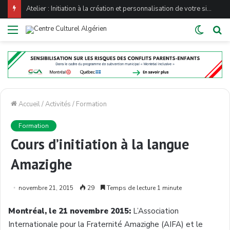
Atelier : Initiation à la création et personnalisation de votre site WordPress
Menu
Switch
Re
skin
Accueil
/
Activités
/
Formation
Formation
Cours d’initiation à la langue
Amazighe
novembre 21, 2015
29
Temps de lecture 1 minute
Montréal, le 21 novembre 2015:
L’Association
Internationale pour la Fraternité Amazighe (AIFA) et le