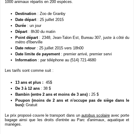
1000
animaux
répartis
en 200
espèces
.
Destination
: Zoo de
Granby
Date
départ
:
25
juillet
2015
Durée
: un jour
Départ
:
8h30
du
matin
Point
départ
: 2348, Jean-Talon
Est
, Bureau 307,
juste
à
côté
du
métro
d'Iberville
Date
retour
: 25
juillet
2015
vers
18h00
Date
limite
de
payement
: premier
arrivé
, premier
servi
Information
: par
téléphone
au
(
514) 721-4680
Les
tarifs
sont
comme
suit :
13
ans
et plus :
45$
De 3
à
12
ans
: 38 $
Bambin
(
entre
2
ans
et
moins
de 3
ans
) :
25 $
Poupon
(
moins
de 2
ans
et
n'occupe
pas de
siège
dans
le
bus):
Gratuit
Le prix
proposé
couvre
le transport
dans
un
autobus
scolaire
avec
porte
bagage
ainsi
que
les
droits
d'entrée
au
Parc
d'animaux
,
aquatique
et
manèges
.