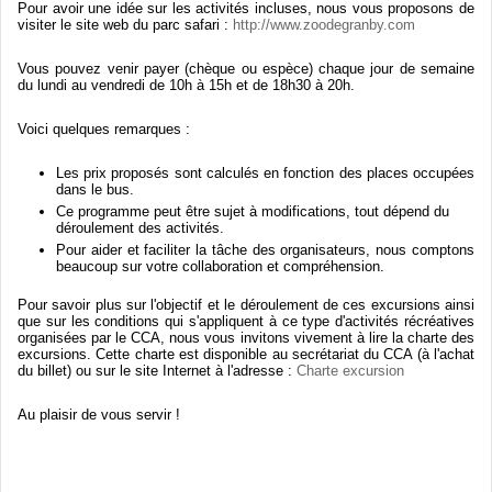
Pour
avoir
une
idée
sur
les
activités
incluses
,
nous
vous
proposons
de
visiter
le site web du
parc
safari :
http://www.zoodegranby.com
Vous
pouvez
venir
payer (
chèque
ou
espèce
)
chaque
jour de
semaine
du
lundi
au
vendredi
de
10h
à
15h
et de
18h30
à
20h
.
Voici
quelques
remarques
:
Les prix
proposés
sont
calculés
en
fonction
des places
occupées
dans
le bus.
Ce
programme
peut
être
sujet
à
modifications, tout
dépend
du
déroulement
des
activités
.
Pour
aider
et
faciliter
la
tâche
des
organisateurs
,
nous
comptons
beaucoup
sur
votre
collaboration et
compréhension
.
Pour savoir plus
sur
l'objectif
et le
déroulement
de
ces
excursions
ainsi
que
sur
les conditions qui
s'appliquent
à
ce
type
d'activités
récréatives
organisées
par le
CCA
,
nous
vous
invitons
vivement
à
lire la
charte
des
excursions.
Cette
charte
est
disponible
au
secrétariat
du
CCA
(
à
l'achat
du billet)
ou
sur
le site Internet
à
l'adresse
:
Charte
excursion
Au
plaisir
de
vous
servir
!