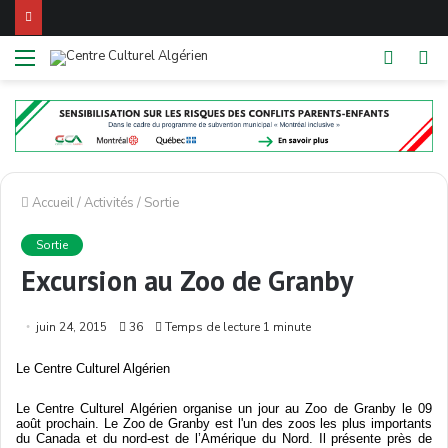
Menu
Switch
R
skin
Accueil
/
Activités
/
Sortie
Sortie
Excursion au Zoo de Granby
juin 24, 2015
36
Temps de lecture 1 minute
Le Centre
Culturel
Algérien
Le Centre
Culturel
Algérien
organise
un jour au Zoo de
Granby
le 09
août
prochain
. Le Zoo de
Granby
est
l'un
des zoos les plus
importants
du Canada et du
nord-est
de
l’Amérique
du
Nord
. Il
présente
près
de