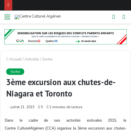
Menu
Switch
R
skin
Accueil
/
Activités
/
Sortie
Sortie
3ème excursion aux chutes-de-
Niagara et Toronto
juillet 21, 2015
5
2 minutes de lecture
Dans le cadre de ses activités estivales 2015, le
Centre CulturelAlgérien (CCA) organise la 3ème excursion aux chutes-