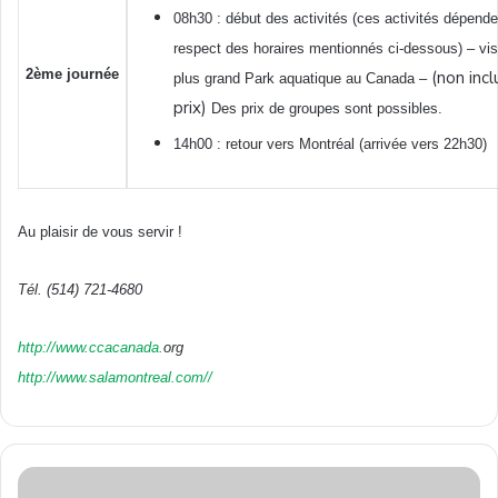
08h30 : début des activités (ces activités dépend
respect des horaires mentionnés ci-dessous) – vi
2ème journée
(non incl
plus grand Park aquatique au Canada –
prix)
Des prix de groupes sont possibles.
14h00 : retour vers Montréal (arrivée vers 22h30)
Au plaisir de vous servir !
Tél.
(514) 721-4680
http://www.ccacanada.
org
http://www.salamontreal.com//