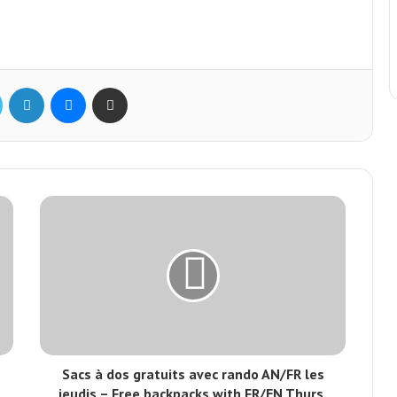
Twitter
Linkedin
Messenger
Partager par mail
Sacs à dos gratuits avec rando AN/FR les
jeudis – Free backpacks with FR/EN Thurs.