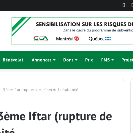
Fac
Bénévolat
Annonces
Dons
Prix
FMS
Proje
3ème Iftar (rupture de jeûne) de la fraternité
ème Iftar (rupture de
nité