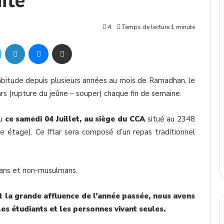
4
Temps de lecture 1 minute
Twitter
Linkedin
Messenger
Partager par mail
itude depuis plusieurs années au mois de Ramadhan, le
rs (rupture du jeûne – souper) chaque fin de semaine.
eu
ce samedi 04 Juillet, au siège du CCA
situé au 2348
3e étage). Ce Iftar sera composé d’un repas traditionnel
mans et non-musulmans.
t la grande affluence de l’année passée, nous avons
les étudiants et les personnes vivant seules.