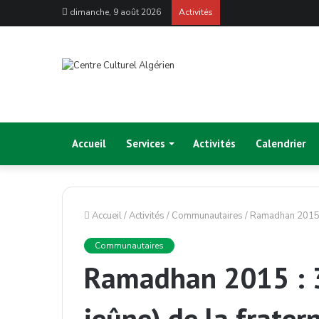
dimanche, 9 août 2026
Activités
Accueil
Services
Activités
Calendrier
Accueil
/
Activités
/
Communautaires
/
Ramadhan 2015 : 
Communautaires
Ramadhan 2015 : 3
jeûne) de la frater