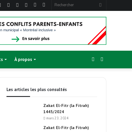
ebook
Twitter
Linkedin
YouTube
Instagram
Article
Sidebar
Rechercher
Aléatoire
(barre
latérale)
Sidebar
Switch
ts
À propos
(barre
skin
Les articles les plus consultés
latérale)
Zakat El-Fitr (la Fitrah)
1445/2024
mars 23, 2024
Zakat El-Fitr (la Fitrah)