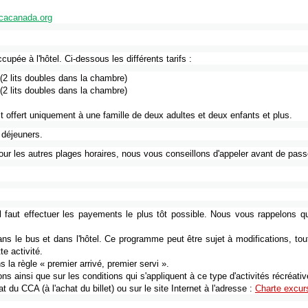
cacanada.org
ccupée
à
l'hôtel
.
Ci-dessous
les
différents
tarifs
:
(2
lits
doubles
dans
la
chambre
)
(2
lits
doubles
dans
la
chambre
)
it
offert
uniquement
à
une
famille
de
deux
adultes
et
deux
enfants
et plus.
déjeuners
.
our les
autres
plages
horaires
,
nous
vous
conseillons
d'appeler
avant de pass
l
faut
effectuer
les
payements
le plus
tôt
possible.
Nous
vous
rappelons
q
ans
le bus et
dans
l'hôtel
.
Ce
programme
peut
être
sujet
à
modifications, to
tte
activité
.
ns
la
règle
« premier
arrivé
, premier
servi
».
ons
ainsi
que
sur
les conditions qui
s'appliquent
à
ce
type
d'activités
récréati
at
du
CCA
(
à
l'achat
du billet)
ou
sur
le site Internet
à
l'adresse
:
Charte
excur