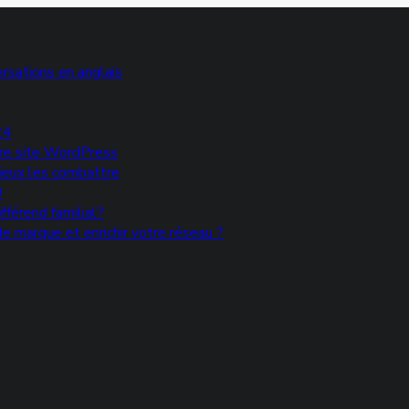
rsations en anglais
24
votre site WordPress
mieux les combattre
®
fférend familial?
e marque et enrichir votre réseau ?