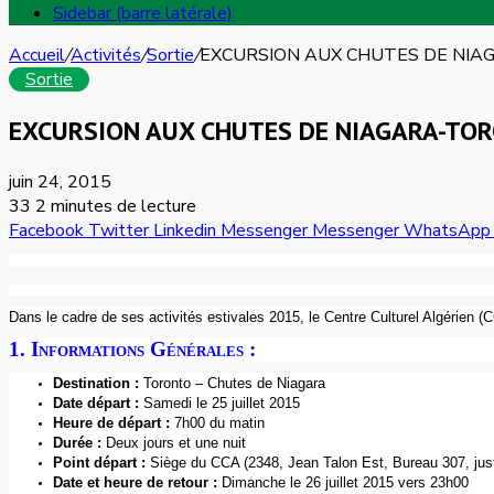
Sidebar (barre latérale)
Accueil
/
Activités
/
Sortie
/
EXCURSION AUX CHUTES DE NI
Sortie
EXCURSION AUX CHUTES DE NIAGARA-TO
juin 24, 2015
33
2 minutes de lecture
Facebook
Twitter
Linkedin
Messenger
Messenger
WhatsApp
Dans
le cadre de
ses
activités
estivales
2015, le Centre
Culturel
Algérien
(
C
1.
Informations
Générales
:
Destination :
Toronto – Chutes de Niagara
Date
départ
:
Samedi
le 25
juillet
2015
Heure
de
départ
:
7h00
du
matin
Durée
:
Deux
jours
et
une
nuit
Point
départ
:
Siège
du
CCA
(2348, Jean Talon
Est
, Bureau 307,
jus
Date et
heure
de
retour
:
Dimanche
le 26
juillet
2015
vers
23h00