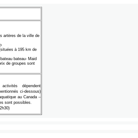
es
artères
de la
ville
de
o
(
situées
à
195 km de
 bateau bateau- Maid
prix de
groupes
sont
activités
dépendent
entionnés
ci-dessous
)
aquatique
au Canada –
es
sont
possibles
.
2h30
)