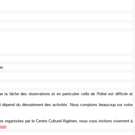
er.
ue
la
tâche
des
réservations
et en
particulier
celle
de
l'hôtel
est
difficile
et
ut
dépend
du
déroulement
des
activités
.
Nous
comptons
beaucoup
sur
votre
ves
organisées
par le Centre
Culturel
Algérien
,
nous
vous
invitons
vivement
à
sion