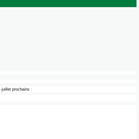
6
juillet
prochains
: