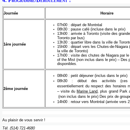
4.
Programme
/
Déroulement
:
Journée
Horaire
07h00
:
départ
de
Montréal
08h30
: pause
café
(
incluse
dans
le prix)
13h00
:
arrivée
à
Toronto (
visite
des
grand
Toronto par bus)
13h30
:
quartier
libre
dans
la
ville
de Toront
1ère
journée
15h00
:
départ
vers
les Chutes-de-Niagara 
la
ville
de Toronto)
17h00
:
visite
des chutes de Niagara par le
of the Mist
(non
inclus
dans
le prix) – Des 
disponibles
.
08h00
: petit
déjeuner
(
inclus
dans
le prix)
08h30
:
début
des
activités
(
ces
essentiellement
du respect des
horaires
m
2ème
journée
–
visite
du
Marine Land
, plus grand Park
(non
inclus
dans
le prix)
Des prix de
group
14h00
:
retour
vers
Montréal
(
arrivée
vers
2
Au
plaisir
de
vous
servir
!
Tél
.
(514) 721-4680