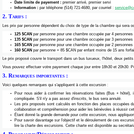
Date
limite
de
payement
:
premier
arrivé
, premier
servi
Information :
par
téléphone
(514) 721-4680
, par
courriel
:
service@c
2.
Tarifs
:
Les prix par
personne
dépendent
du
choix
de type de la
chambre
qui sera
o
125 $CAN
par
personne
pour
une
chambre
occupée
par 4
personnes
135 $CAN
par
personne
pour
une
chambre
occupée
par 3
personnes
165 $CAN
par
personne
pour
une
chambre
occupée
par 2
personnes
160 $CAN
par
personne
+ 85 $CAN par
enfant
moins
de 15
ans
forfa
Le prix
proposé
couvre
le transport
dans
un bus
luxueux
,
l'hôtel
,
deux
petits
Vous
pouvez
effectuer
votre
payement
chaque
jour
entre
18h30
et
20h30
. P
3.
Remarques
importantes
:
Voici
quelques
remarques
qui
s'appliquent
à
cette
excursion :
Pour
nous
aider
à
confirmer
les
réservations
faites
(Bus +
hôtel
),
i
compliquée
.
S'il
n'y
a pas
assez
d'inscrits
, le bus sera
annulé
.
Les prix
proposés
sont
calculés
en
fonction
des places
occupées
d
collaboration et
compréhension
pour
aider
les
bénévoles
à
réussir
ce
Étant
donné
la
grande
demande
pour
cette
excursion,
nous
appliquo
Pour savoir
davantage
sur
l'objectif
et le
déroulement
de
ces
excursi
lire la
charte
des excursions.
Cette
charte
est
disponible
au
secrétari