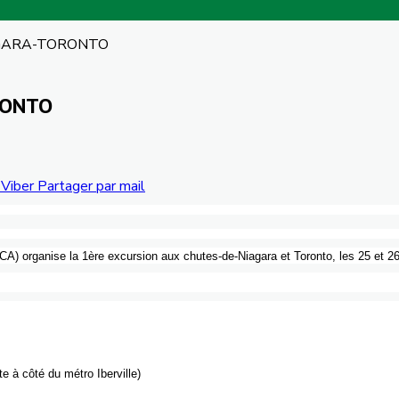
AGARA-TORONTO
RONTO
Viber
Partager par mail
CA
)
organise
la
1ère
excursion aux chutes-de-Niagara et Toronto, les 25 et 2
te
à
côté
du
métro
Iberville
)