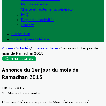
Mot du président
Charte et règlements généraux
FAQ
Rapports d’activités
Contact
Switch skin
Sidebar (barre latérale)
Accueil
/
Activités
/
Communautaires
/
Annonce du 1er jour du
mois de Ramadhan 2015
Communautaires
Annonce du 1er jour du mois de
Ramadhan 2015
juin 17, 2015
13
Moins d'une minute
Une
majorité
de
mosquées
de
Montréal
ont
annoncé