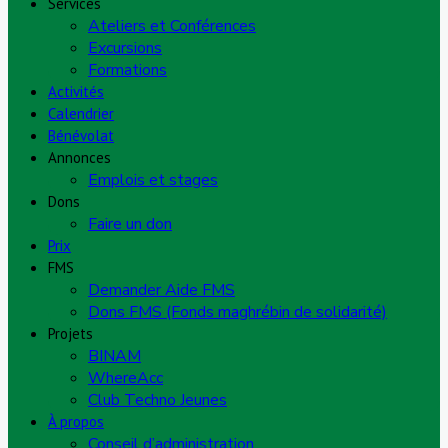
Services
Ateliers et Conférences
Excursions
Formations
Activités
Calendrier
Bénévolat
Annonces
Emplois et stages
Dons
Faire un don
Prix
FMS
Demander Aide FMS
Dons FMS (Fonds maghrébin de solidarité)
Projets
BINAM
WhereAcc
Club Techno Jeunes
À propos
Conseil d’administration