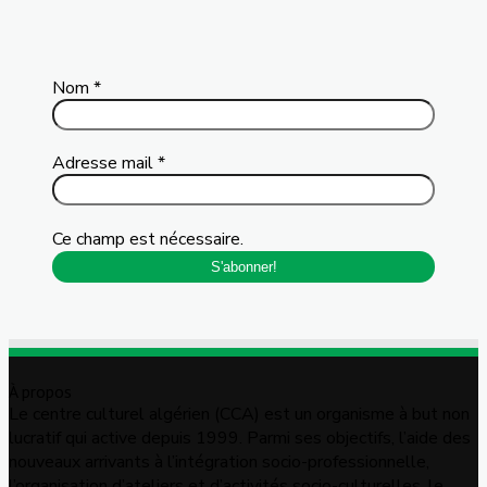
Nom
*
Adresse mail
*
Ce champ est nécessaire.
À propos
Le centre culturel algérien (CCA) est un organisme à but non
lucratif qui active depuis 1999. Parmi ses objectifs, l’aide des
nouveaux arrivants à l’intégration socio-professionnelle,
l’organisation d’ateliers et d’activités socio-culturelles, le