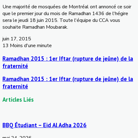
Une
majorité
de
mosquées
de
Montréal
ont
annoncé
ce
soir
que
le premier jour du
mois
de
Ramadhan
1436 de
l'hégire
sera le
jeudi
18
juin
2015.
Toute
l'équipe
du
CCA
vous
souhaite
Ramadhan
Moubarak
.
juin 17, 2015
13
Moins d'une minute
Ramadhan 2015 : 1er Iftar (rupture de jeûne) de la
fraternité
Ramadhan 2015 : 1er Iftar (rupture de jeûne) de la
fraternité
Articles Liés
BBQ Étudiant – Eid Al Adha 2026