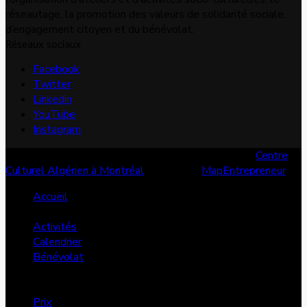
réseautage, la promotion des valeurs de solidarité sociale,
d’engagement citoyen et du bénévolat.
Réseaux sociaux
Facebook
Twitter
Linkedin
YouTube
Instagram
© Copyright 2026, Tous les droits sont réservés |
Centre
Culturel Algérien à Montréal
| Conçu par
MapEntrepreneur
Accueil
Services
Activités
Calendrier
Bénévolat
Annonces
Dons
Prix