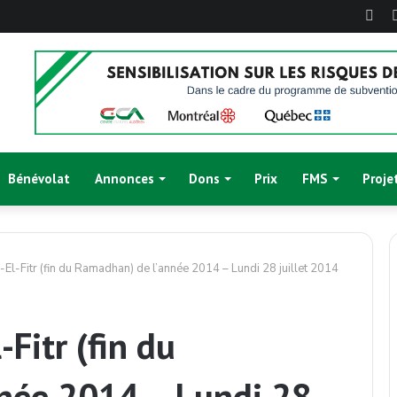
Fac
Bénévolat
Annonces
Dons
Prix
FMS
Proje
-El-Fitr (fin du Ramadhan) de l’année 2014 – Lundi 28 juillet 2014
Fitr (fin du
née 2014 – Lundi 28