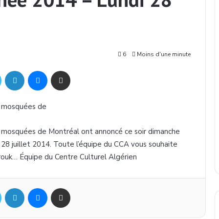
6
Moins d'une minute
Twitter
Linkedin
Messenger
Partager par mail
e
mosquées
de
e
mosquées
de
Montréal
ont
annoncé
ce
soir
dimanche
28
juillet
2014.
Toute
l’équipe
du
CCA
vous
souhaite
ouk
…
Équipe
du Centre
Culturel
Algérien
Twitter
Linkedin
Messenger
Partager par mail