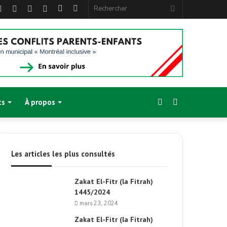
ebook
Twitter
Linkedin
YouTube
Instagram
Article
Sidebar
Rechercher
Aléatoire
(barre
latérale)
Sidebar
Switch
ts
À propos
(barre
skin
Les articles les plus consultés
latérale)
Zakat El-Fitr (la Fitrah)
1445/2024
mars 23, 2024
Zakat El-Fitr (la Fitrah)