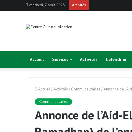
vendredi, 7 août 2026
Activités
Accueil
Services
Activités
Calendrier
Accueil
/
Activités
/
Communautaires
/
Annonce de l’Aid
Communautaires
Annonce de l’Aid-El-
Ramadhan) de l’an