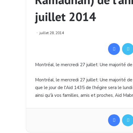
juillet 2014
juillet 28, 2014
Facebook
Montréal
, le
mercredi
27
juillet
:
Une
majorité
d
Montréal
, le
mercredi
27
juillet
:
Une
majorité
d
que
le jour de
l'Aid
1435 de
l’hégire
sera le
lundi
ainsi
qu'à
vos
familles
,
amis
et
proches
, Aid
Mabr
Facebook