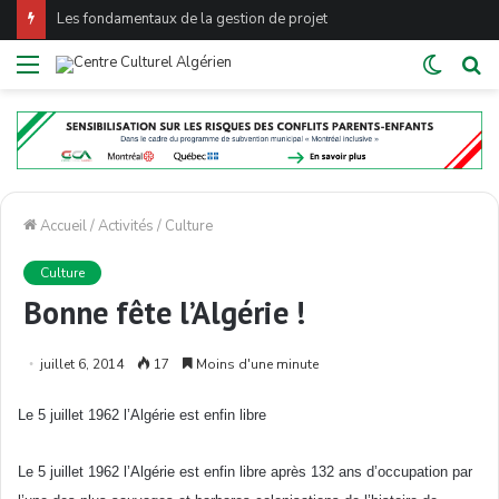
Les fondamentaux de la gestion de projet
Menu
Switch
Re
skin
Accueil
/
Activités
/
Culture
Culture
Bonne fête l’Algérie !
juillet 6, 2014
17
Moins d'une minute
Le 5
juillet
1962
l’Algérie
est
enfin
libre
Le 5
juillet
1962
l’Algérie
est
enfin
libre
après
132
ans
d’occupation
par