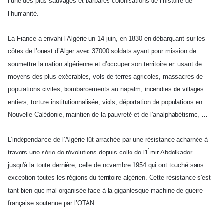
l’une
des plus
sauvages
et
barbares
colonisations
de
l’histoire
de
l’humanité
.
La France a
envahi
l’Algérie
un 14
juin
, en 1830 en
débarquant
sur
les
côtes
de
l’ouest
d’Alger
avec
37000
soldats
ayant
pour mission de
soumettre
la nation
algérienne
et
d’occuper
son
territoire
en
usant
de
moyens
des plus
exécrables
,
vols
de
terres
agricoles
, massacres de
populations
civiles
,
bombardements
au napalm,
incendies
de villages
entiers
, torture
institutionnalisée
, viols,
déportation
de populations en
Nouvelle
Calédonie
,
maintien
de la
pauvreté
et de
l’analphabétisme
, …
L’indépendance
de
l’Algérie
fût
arrachée
par
une
résistance
acharnée
à
travers
une
série
de
révolutions
depuis
celle
de
l'Émir
Abdelkader
jusqu'à
la
toute
dernière
,
celle
de
novembre
1954 qui
ont
touché
sans
exception
toutes
les
régions
du
territoire
algérien
.
Cette
résistance
s'est
tant
bien
que
mal
organisée
face
à
la
gigantesque
machine de guerre
française
soutenue
par
l’OTAN
.