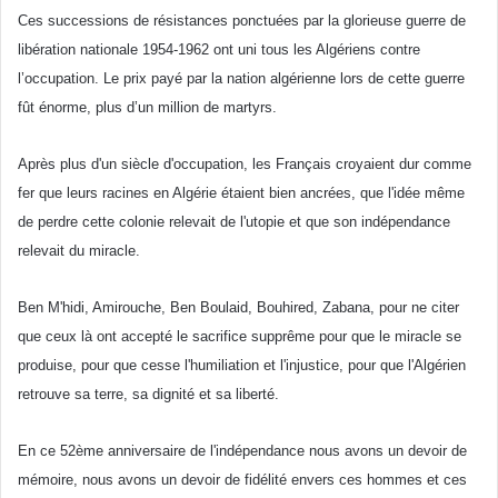
Ces
successions de
résistances
ponctuées
par la
glorieuse
guerre de
libération
nationale
1954-1962
ont
uni
tous
les
Algériens
contre
l’occupation
. Le prix
payé
par la nation
algérienne
lors
de
cette
guerre
fût
énorme
, plus
d’un
million de martyrs.
Après
plus
d'un
siècle
d'occupation
, les
Français
croyaient
dur
comme
fer
que
leurs
racines
en
Algérie
étaient
bien
ancrées
,
que
l'idée
même
de
perdre
cette
colonie
relevait
de
l'utopie
et
que
son
indépendance
relevait
du miracle.
Ben M'hidi, Amirouche, Ben Boulaid, Bouhired, Zabana, pour ne citer
que
ceux là
ont
accepté le sacrifice supprême pour
que
le miracle se
produise, pour
que
cesse l'humiliation et l'injustice, pour
que
l'Algérien
retrouve sa terre, sa dignité et sa liberté.
En ce 52ème anniversaire de l'indépendance nous avons un devoir de
mémoire, nous avons un devoir de fidélité envers ces hommes et ces