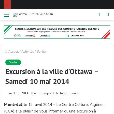
Menu
Switch
R
skin
Accueil
/
Activités
/
Sortie
Sortie
Excursion à la ville d’Ottawa –
Samedi 10 mai 2014
avril 13, 2014
4
Temps de lecture 1 minute
Montréal
, le 13 avril 2014 – Le Centre Culturel Algérien
(CCA) a le plaisir de vous informer qu’une excursion à