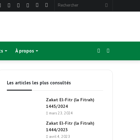
ebook
Twitter
Linkedin
YouTube
Instagram
Article
Sidebar
Rechercher
Aléatoire
(barre
latérale)
Sidebar
Switch
ts
À propos
(barre
skin
Les articles les plus consultés
latérale)
Zakat El-Fitr (la Fitrah)
1445/2024
mars 23, 2024
Zakat El-Fitr (la Fitrah)
1444/2023
avril 4, 2023