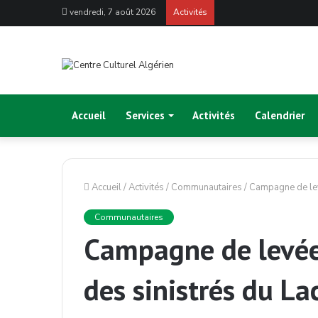
vendredi, 7 août 2026
Activités
Accueil
Services
Activités
Calendrier
Accueil
/
Activités
/
Communautaires
/
Campagne de lev
Communautaires
Campagne de levée
des sinistrés du L