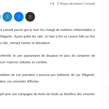
6
Temps de lecture 1 minute
ok
Twitter
Linkedin
Messenger
Partager par mail
i à samedi passé que le train fou chargé de matières inflammables a
gantic. Ayant quitté les rails, le train a fini sa course folle au bon
 ville, semant horreur et désolation.
confirmés et une quarantaine de disparus en plus de centaines de
 leurs maisons réduites en cendres.
rmédiaire de son président s’associe aux habitants de Lac Mégantic
dans ces moments difficiles.
appel pour une campagne de levée de fonds au bénéfice des sinistrés