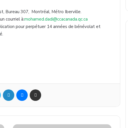
t, Bureau 307, Montréal, Métro Iberville.
n courriel à:
mohamed.dadi@ccacanada.qc.ca
lication pour perpétuer 14 années de bénévolat et
é.
ok
Twitter
Linkedin
Messenger
Partager par mail