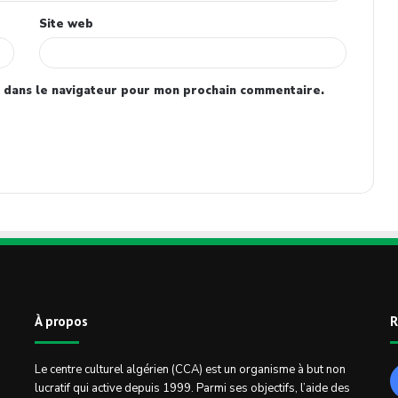
Site web
 dans le navigateur pour mon prochain commentaire.
À propos
R
Le centre culturel algérien (CCA) est un organisme à but non
lucratif qui active depuis 1999. Parmi ses objectifs, l’aide des