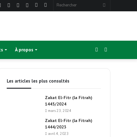
ebook
Twitter
Linkedin
YouTube
Instagram
Article
Sidebar
Rechercher
Aléatoire
(barre
latérale)
Sidebar
Switch
ts
À propos
(barre
skin
Les articles les plus consultés
latérale)
Zakat El-Fitr (la Fitrah)
1445/2024
mars 23, 2024
Zakat El-Fitr (la Fitrah)
1444/2023
avril 4, 2023