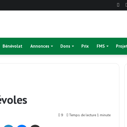
Fac
Bénévolat
Annonces
Dons
Prix
FMS
Proje
évoles
9
Temps de lecture 1 minute
ok
Twitter
Linkedin
Messenger
Partager par mail