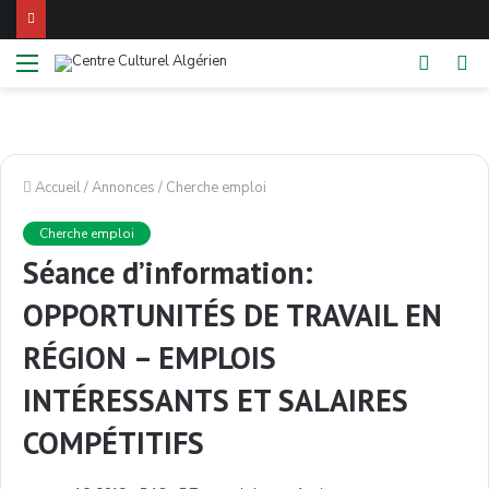
Menu
Switch
Re
skin
Accueil
/
Annonces
/
Cherche emploi
Cherche emploi
Séance d’information:
OPPORTUNITÉS DE TRAVAIL EN
RÉGION – EMPLOIS
INTÉRESSANTS ET SALAIRES
COMPÉTITIFS