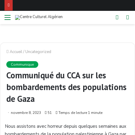
Menu
Switch
Re
skin
Accueil
/
Uncategorized
Communique
Communiqué du CCA sur les
bombardements des populations
de Gaza
novembre 8, 2023
51
Temps de lecture 1 minute
Nous assistons avec horreur depuis quelques semaines aux
bombardements de la population palestinienne à Gaza par