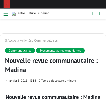
Menu
Switch
Re
skin
Accueil
/
Activités
/
Communautaires
Communautaires
Évènements autres organismes
Nouvelle revue communautaire :
Madina
janvier 3, 2011
18
Temps de lecture 1 minute
Nouvelle revue communautaire : Madina