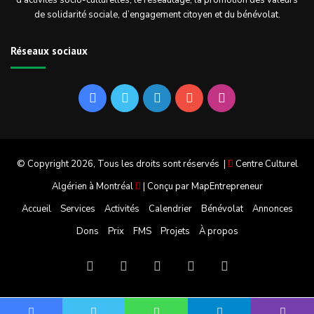
d’activités socio-culturelles, le réseautage, la promotion des valeurs
de solidarité sociale, d’engagement citoyen et du bénévolat.
Réseaux sociaux
Facebook
Twitter
Linkedin
YouTube
Instagram
© Copyright 2026, Tous les droits sont réservés |
Centre Culturel
Algérien à Montréal
| Conçu par
MapEntrepreneur
Accueil
Services
Activités
Calendrier
Bénévolat
Annonces
Dons
Prix
FMS
Projets
À propos
Facebook
Twitter
Linkedin
YouTube
Instagram