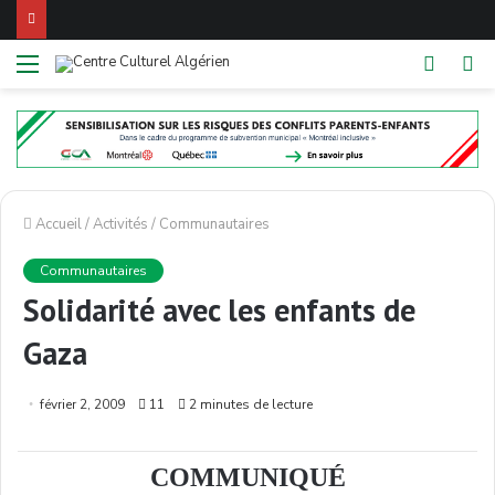
Menu
Switch
R
skin
Accueil
/
Activités
/
Communautaires
Communautaires
Solidarité avec les enfants de
Gaza
février 2, 2009
11
2 minutes de lecture
COMMUNIQUÉ