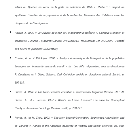
admis au Québec en vertu de la grille de sélection de 1996 ». Partie 1 : rapport de
synthèse, Direction de la population et de la recherche, Ministère des Relations avec les
citoyens et de l’Immigration.
Pallard, J. 2004. « Le Québec au miroir de l’immigration magrébine ». Colloque Migration et
Transferts Culturels : Maghreb-Canada UNIVERSITE MOHAMED 1er D’OUJDA. Faculté
des sciences juridiques (Novembre).
Coulon, A. et Y. Flückiger. 2000. « Analyse économique de l’intégration de la population
étrangère sur le marché suisse du travail ». In : Les défis migratoires, sous la direction de
P. Centlivres et I. Girod, Seismo, Coll. Cohésion sociale et pluralisme culturel, Zurich. p.
109-119.
Portes, A. 1994. « The New Second Generation ». International Migration Review, 28, 108.
Portes, A., et L. Jensen. 1987 « What’s an Ethnic Enclave? The case for Conceptual
Clarify ». American Sociology Review, no52, p. 768-771.
Portes, A., et M. Zhou. 1993. « The New Second Generation: Segmented Assimilation and
its Variants ». Annals of the American Academy of Political and Social Sciences, no. 530,