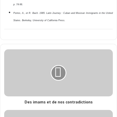
p. 74-96.
Portes, A., et R. Bach. 1985. Latin Journey : Cuban and Mexican Immigrants in the United
States. Berkeley, University of California Press.
Des imams et de nos contradictions