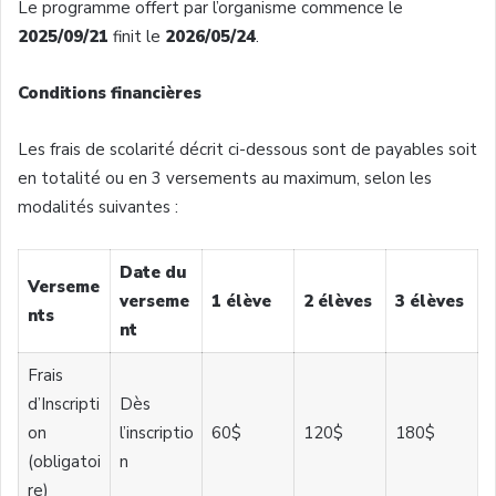
Le programme offert par l’organisme commence le
2025/09/21
finit le
2026/05/24
.
Conditions financières
Les frais de scolarité décrit ci-dessous sont de payables soit
en totalité ou en 3 versements au maximum, selon les
modalités suivantes :
Date du
Verseme
verseme
1 élève
2 élèves
3 élèves
nts
nt
Frais
d’Inscripti
Dès
on
l’inscriptio
60$
120$
180$
(obligatoi
n
re)