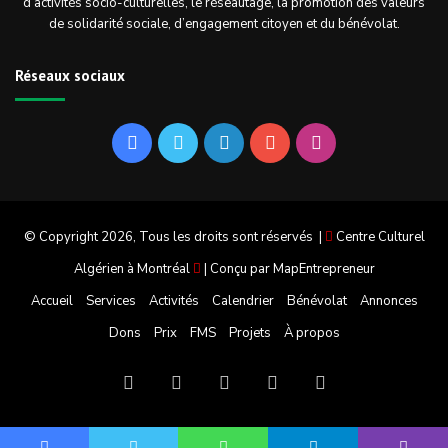
d’activités socio-culturelles, le réseautage, la promotion des valeurs
de solidarité sociale, d’engagement citoyen et du bénévolat.
Réseaux sociaux
Facebook
Twitter
Linkedin
YouTube
Instagram
© Copyright 2026, Tous les droits sont réservés |
Centre Culturel
Algérien à Montréal
| Conçu par
MapEntrepreneur
Accueil
Services
Activités
Calendrier
Bénévolat
Annonces
Dons
Prix
FMS
Projets
À propos
Facebook
Twitter
Linkedin
YouTube
Instagram