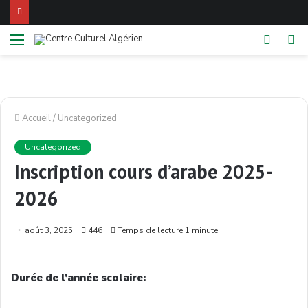
Menu
Switch
Re
skin
Accueil
/
Uncategorized
Uncategorized
Inscription cours d’arabe 2025-
2026
août 3, 2025
446
Temps de lecture 1 minute
Durée de l’année scolaire: