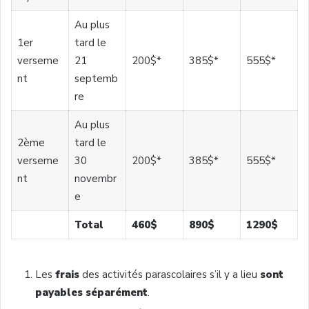
Au plus
1er
tard le
verseme
21
200$*
385$*
555$*
nt
septemb
re
Au plus
2ème
tard le
verseme
30
200$*
385$*
555$*
nt
novembr
e
Total
460$
890$
1290$
Les
frais
des activités parascolaires s’il y a lieu
sont
payables séparément
.