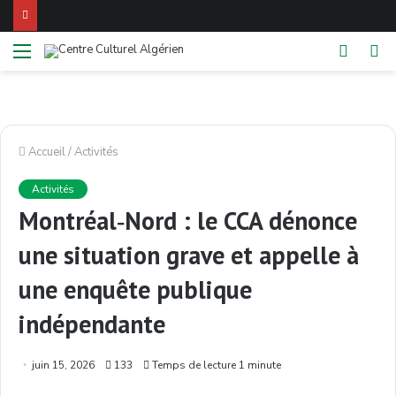
Menu
Switch
Re
skin
Accueil
/
Activités
Activités
Montréal‑Nord : le CCA dénonce
une situation grave et appelle à
une enquête publique
indépendante
juin 15, 2026
133
Temps de lecture 1 minute