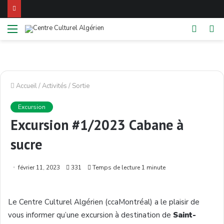
Menu
Switch
Re
skin
Accueil
/
Activités
/
Sortie
Excursion
Excursion #1/2023 Cabane à
sucre
février 11, 2023
331
Temps de lecture 1 minute
Le Centre Culturel Algérien (ccaMontréal) a le plaisir de
vous informer qu’une excursion à destination de
Saint-