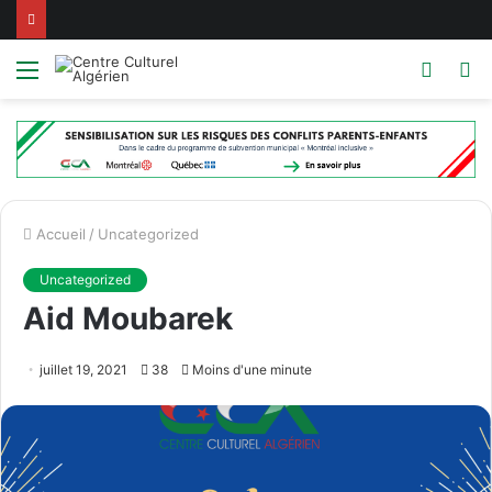
Menu
Switc
R
skin
Accueil
/
Uncategorized
Uncategorized
Aid Moubarek
juillet 19, 2021
38
Moins d'une minute