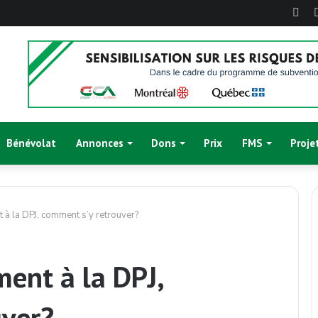
Fac
Bénévolat
Annonces
Dons
Prix
FMS
Proje
nt à la DPJ, comment s’y retrouver?
ment à la DPJ,
uver?