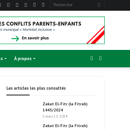
ebook
Twitter
Linkedin
YouTube
Instagram
Article
Sidebar
Rechercher
Aléatoire
(barre
latérale)
Sidebar
Switch
ts
À propos
(barre
skin
Les articles les plus consultés
latérale)
Zakat El-Fitr (la Fitrah)
1445/2024
mars 23, 2024
Zakat El-Fitr (la Fitrah)