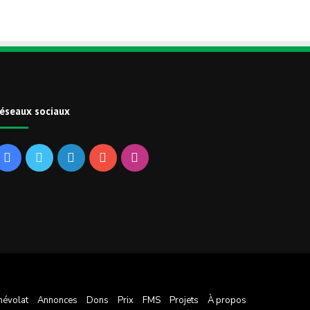
éseaux sociaux
Facebook
Twitter
Linkedin
YouTube
Instagram
névolat
Annonces
Dons
Prix
FMS
Projets
À propos