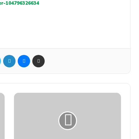
er-104796326634
Twitter
Linkedin
Messenger
Partager par mail