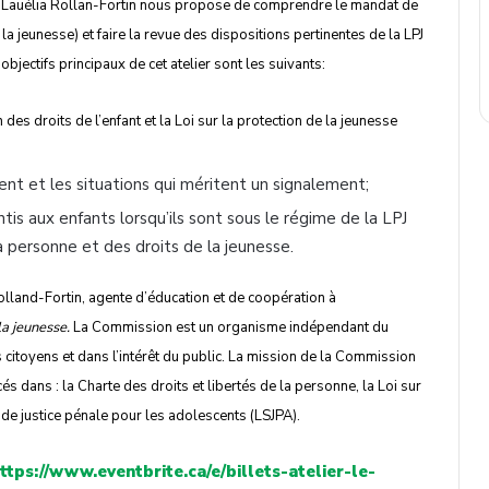
e, Lauélia Rollan-Fortin nous propose de comprendre le mandat de
la jeunesse) et faire la revue des dispositions pertinentes de la LPJ
bjectifs principaux de cet atelier sont les suivants:
 des droits de l’enfant et la Loi sur la protection de la jeunesse
nt et les situations qui méritent un signalement;
ntis aux enfants lorsqu’ils sont sous le régime de la LPJ
a personne et des droits de la jeunesse.
Rolland-Fortin, agente d’éducation et de coopération à
la jeunesse.
La Commission est un organisme indépendant du
citoyens et dans l’intérêt du public. La mission de la Commission
s dans : la Charte des droits et libertés de la personne, la Loi sur
e de justice pénale pour les adolescents (LSJPA).
ttps://www.eventbrite.ca/e/
billets-atelier-le-