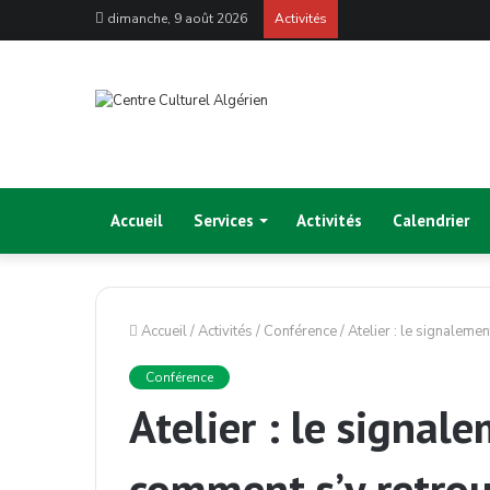
dimanche, 9 août 2026
Activités
Accueil
Services
Activités
Calendrier
Accueil
/
Activités
/
Conférence
/
Atelier : le signaleme
Conférence
Atelier : le signale
comment s’y retro