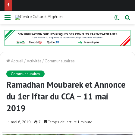
Menu
Switch
R
skin
Accueil
/
Activités
/
Communautaires
Communautaires
Ramadhan Moubarek et Annonce
du 1er Iftar du CCA – 11 mai
2019
mai 6, 2019
7
Temps de lecture 1 minute