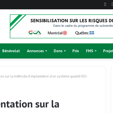
Fac
Bénévolat
Annonces
Dons
Prix
FMS
Proje
ion sur la méthode d’implantation d’un système qualité ISO-
ntation sur la