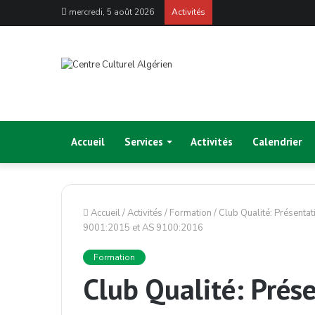
mercredi, 5 août 2026
Activités
Accueil
Services
Activités
Calendrier
Accueil
/
Activités
/
Formation
/
Club Qualité: Présentat
9001:2015 et AS 9100:2016
Formation
Club Qualité: Prése