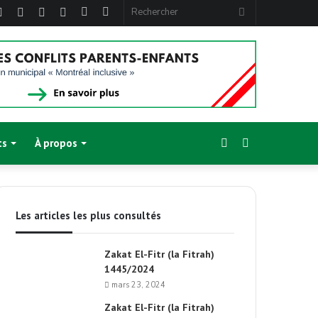
ebook
Twitter
Linkedin
YouTube
Instagram
Article
Sidebar
Rechercher
Aléatoire
(barre
latérale)
Sidebar
Switch
ts
À propos
(barre
skin
Les articles les plus consultés
latérale)
Zakat El-Fitr (la Fitrah)
1445/2024
mars 23, 2024
Zakat El-Fitr (la Fitrah)