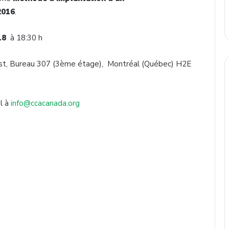
2016
.
18
à 18:30 h
 Est, Bureau 307 (3ème étage), Montréal (Québec) H2E
l à
info@ccacanada.org