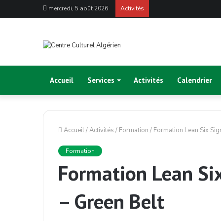
mercredi, 5 août 2026
Activités
Accueil
Services
Activités
Calendrier
Accueil
/
Activités
/
Formation
/
Formation Lean Six Sig
Formation
Formation Lean Six
– Green Belt