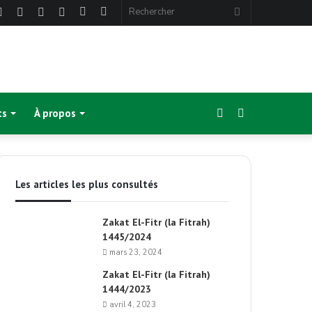
ebook
Twitter
Linkedin
YouTube
Instagram
Article
Sidebar
Rechercher
Aléatoire
(barre
latérale)
Sidebar
Switch
ts
À propos
(barre
skin
Les articles les plus consultés
latérale)
Zakat El-Fitr (la Fitrah)
1445/2024
mars 23, 2024
Zakat El-Fitr (la Fitrah)
1444/2023
avril 4, 2023