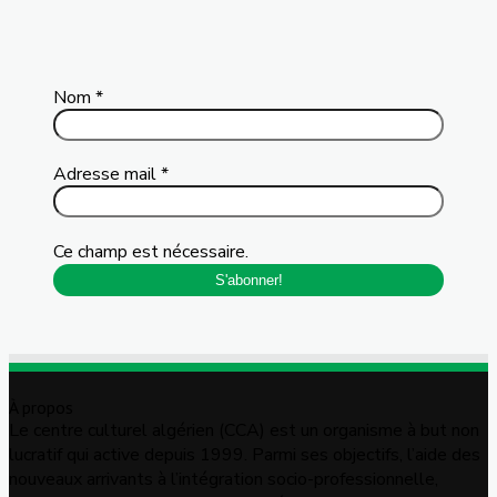
Nom
*
Adresse mail
*
Ce champ est nécessaire.
À propos
Le centre culturel algérien (CCA) est un organisme à but non
lucratif qui active depuis 1999. Parmi ses objectifs, l’aide des
nouveaux arrivants à l’intégration socio-professionnelle,