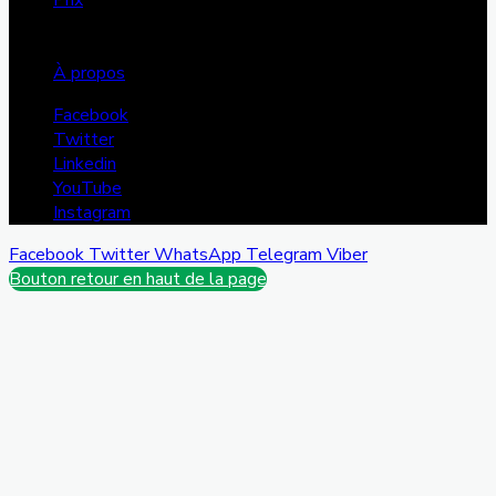
Prix
FMS
Projets
À propos
Facebook
Twitter
Linkedin
YouTube
Instagram
Facebook
Twitter
WhatsApp
Telegram
Viber
Bouton retour en haut de la page