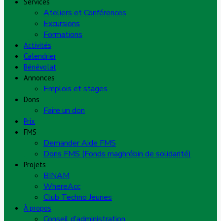
Services
Ateliers et Conférences
Excursions
Formations
Activités
Calendrier
Bénévolat
Annonces
Emplois et stages
Dons
Faire un don
Prix
FMS
Demander Aide FMS
Dons FMS (Fonds maghrébin de solidarité)
Projets
BINAM
WhereAcc
Club Techno Jeunes
À propos
Conseil d’administration