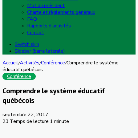
Mot du président
Charte et règlements généraux
FAQ
Rapports d’activités
Contact
Switch skin
Sidebar (barre latérale)
Accueil
/
Activités
/
Conférence
/
Comprendre le système
éducatif québécois
Conférence
Comprendre le système éducatif
québécois
septembre 22, 2017
23
Temps de lecture 1 minute