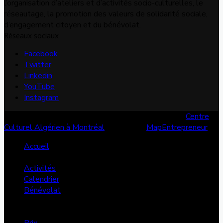
l’organisation d’ateliers et d’activités socio-culturelles, le
réseautage, la promotion des valeurs de solidarité sociale,
d’engagement citoyen et du bénévolat.
Réseaux sociaux
Facebook
Twitter
Linkedin
YouTube
Instagram
© Copyright 2026, Tous les droits sont réservés |
Centre
Culturel Algérien à Montréal
| Conçu par
MapEntrepreneur
Accueil
Services
Activités
Calendrier
Bénévolat
Annonces
Dons