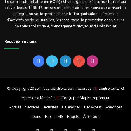
Le centre culturel algérien (CCA) est un organisme à but non lucratif qui
active depuis 1999. Parmi ses objectifs, l’aide des nouveaux arrivants à
l’intégration socio-professionnelle, l’organisation d’ateliers et
d’activités socio-culturelles, le réseautage, la promotion des valeurs
de solidarité sociale, d’engagement citoyen et du bénévolat.
Réseaux sociaux
Facebook
Twitter
Linkedin
YouTube
Instagram
© Copyright 2026, Tous les droits sont réservés |
Centre Culturel
Algérien à Montréal
| Conçu par
MapEntrepreneur
Accueil
Services
Activités
Calendrier
Bénévolat
Annonces
Dons
Prix
FMS
Projets
À propos
Facebook
Twitter
Linkedin
YouTube
Instagram