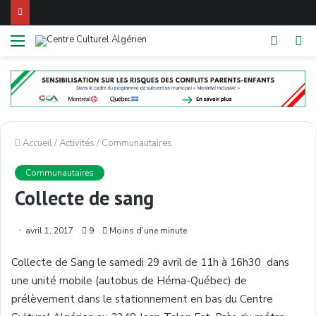
Menu
Switch
Re
skin
Accueil
/
Activités
/
Communautaires
Communautaires
Collecte de sang
avril 1, 2017
9
Moins d'une minute
Collecte de Sang le samedi 29 avril de 11h à 16h30 dans
une unité mobile (autobus de Héma-Québec) de
prélèvement dans le stationnement en bas du Centre