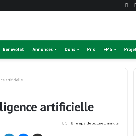
Fac
Bénévolat
Annonces
Dons
Prix
FMS
Proje
ce artificielle
ligence artificielle
5
Temps de lecture 1 minute
ok
Twitter
Linkedin
Messenger
Partager par mail