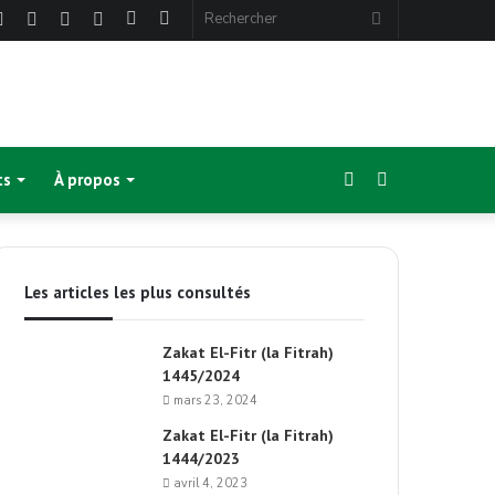
ebook
Twitter
Linkedin
YouTube
Instagram
Article
Sidebar
Rechercher
Aléatoire
(barre
latérale)
Sidebar
Switch
ts
À propos
(barre
skin
Les articles les plus consultés
latérale)
Zakat El-Fitr (la Fitrah)
1445/2024
mars 23, 2024
Zakat El-Fitr (la Fitrah)
1444/2023
avril 4, 2023