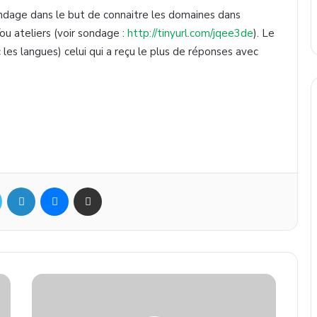
ndage
dans
le but de
connaitre
les
domaines
dans
ou
ateliers (
voir
sondage
:
http://tinyurl.com/
jqee3de
). Le
c
les
langues
)
celui
qui a
reçu
le plus de
réponses
avec
Twitter
Linkedin
Messenger
Partager par mail