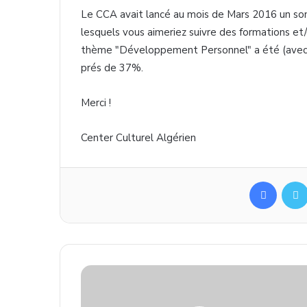
Le
CCA
avait
lancé
au
mois
de Mars 2016 un
so
lesquels
vous
aimeriez
suivre
des formations et/
thème
"
Développement
Personnel" a
été
(
ave
prés
de 37%.
Merci !
Center
Culturel
Algérien
Facebook