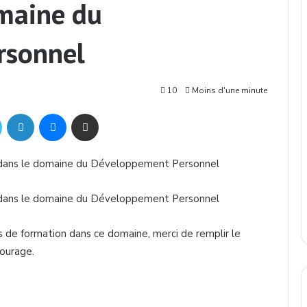
omaine du
rsonnel
10
Moins d'une minute
Twitter
Linkedin
Messenger
Partager par mail
dans
le
domaine
du
Développement
Personnel
dans
le
domaine
du
Développement
Personnel
s
de formation
dans
ce
domaine
, merci de
remplir
le
ourage.