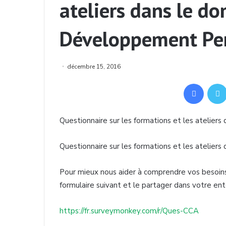
ateliers dans le d
Développement Pe
décembre 15, 2016
Facebook
Questionnaire
sur
les formations et les ateliers
Questionnaire
sur
les formations et les ateliers
Pour
mieux
nous
aider
à
comprendre
vos
besoin
formulaire
suivant
et le
partager
dans
votre
ent
https://fr.surveymonkey.com/r/
Ques-CCA