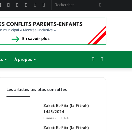
ebook
Twitter
Linkedin
YouTube
Instagram
Article
Sidebar
Rechercher
Aléatoire
(barre
latérale)
Sidebar
Switch
ts
À propos
(barre
skin
Les articles les plus consultés
latérale)
Zakat El-Fitr (la Fitrah)
1445/2024
mars 23, 2024
Zakat El-Fitr (la Fitrah)