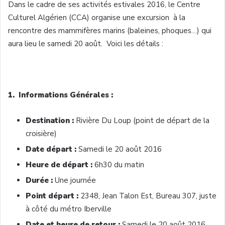
Dans
le cadre de
ses
activités
estivales
2016, le Centre
Culturel
Algérien
(
CCA
)
organise
une
excursion
à
la
rencontre
des
mammifères
marins
(
baleines
,
phoques…
) qui
aura lieu le
samedi
20
août
.
Voici
les
détails
:
1.
Informations
Générales
:
Destination :
Rivière
Du
Loup
(point de
départ
de la
croisière
)
Date
départ
:
Samedi
le 20
août
2016
Heure
de
départ
:
6h30
du
matin
Durée
:
Une
journée
Point
départ
:
2348, Jean Talon
Est
, Bureau 307,
juste
à
côté
du
métro
Iberville
Date et
heure
de
retour
:
Samedi
le 20
août
2016