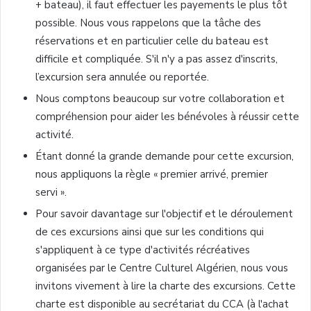
+ bateau),
il
faut
effectuer
les
payements
le plus
tôt
possible.
Nous
vous
rappelons
que
la
tâche
des
réservations
et en
particulier
celle
du bateau
est
difficile
et
compliquée
.
S'il
n'y
a pas
assez
d'inscrits
,
l’excursion
sera
annulée
ou
reportée
.
Nous
comptons
beaucoup
sur
votre
collaboration et
compréhension
pour
aider
les
bénévoles
à
réussir
cette
activité
.
Étant
donné
la
grande
demande
pour
cette
excursion,
nous
appliquons
la
règle
« premier
arrivé
, premier
servi
».
Pour savoir
davantage
sur
l'objectif
et le
déroulement
de
ces
excursions
ainsi
que
sur
les conditions qui
s'appliquent
à
ce
type
d'activités
récréatives
organisées
par le Centre
Culturel
Algérien
,
nous
vous
invitons
vivement
à
lire la
charte
des excursions.
Cette
charte
est
disponible
au
secrétariat
du
CCA
(
à
l'achat