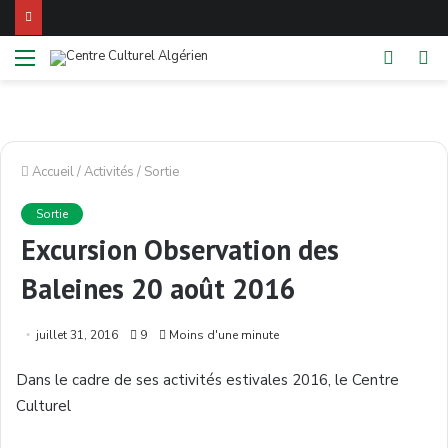
Menu
Switch
Re
skin
Accueil
/
Activités
/
Sortie
Sortie
Excursion Observation des
Baleines 20 août 2016
juillet 31, 2016
9
Moins d'une minute
Dans
le cadre de
ses
activités
estivales
2016, le Centre
Culturel