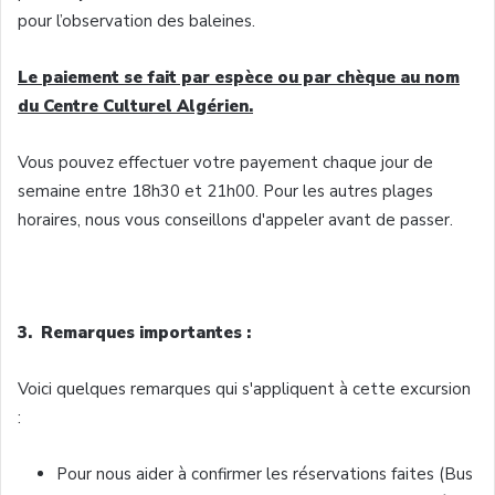
pour
l’observation
des
baleines
.
Le
paiement
se fait par
espèce
ou
par
chèque
au nom
du Centre
Culturel
Algérien
.
Vous
pouvez
effectuer
votre
payement
chaque
jour de
semaine
entre
18h30
et
21h00
. Pour les
autres
plages
horaires
,
nous
vous
conseillons
d'appeler
avant de passer.
3.
Remarques
importantes
:
Voici
quelques
remarques
qui
s'appliquent
à
cette
excursion
:
Pour
nous
aider
à
confirmer
les
réservations
faites
(Bus