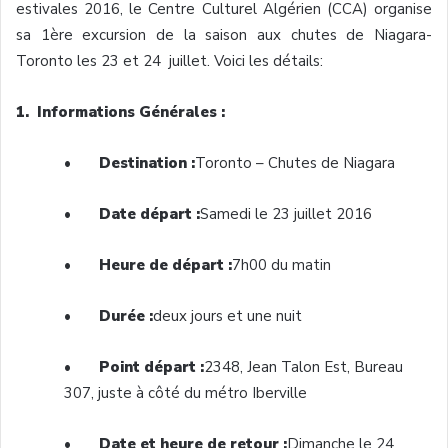
estivales
2016, le Centre
Culturel
Algérien
(
CCA
)
organise
sa
1ère
excursion de la
saison
aux chutes de Niagara-
Toronto les 23 et 24
juillet
.
Voici
les
détails
:
1. Informations Générales :
•
Destination :
Toronto – Chutes de Niagara
•
Date
départ
:
Samedi
le 23
juillet
2016
•
Heure
de
départ
:
7h00
du
matin
•
Durée
:
deux
jours
et
une
nuit
•
Point
départ
:
2348, Jean Talon
Est
, Bureau
307,
juste
à
côté
du
métro
Iberville
•
Date et heure de retour :
Dimanche le 24