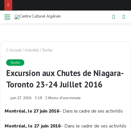
Menu
Switch
Re
skin
Accueil
/
Activités
/
Sortie
Sortie
Excursion aux Chutes de Niagara-
Toronto 23-24 Juillet 2016
juin 27, 2016
19
Moins d'une minute
Montréal
, le 27
juin
2016
–
Dans
le cadre de
ses
activités
Montréal
, le 27
juin
2016
–
Dans
le cadre de
ses
activités