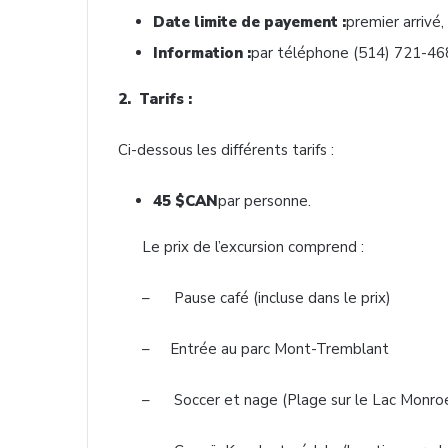
Date
limite
de
payement
:
premier
arrivé
Information :
par
téléphone
(514) 721-4
2.
Tarifs
:
Ci-dessous
les
différents
tarifs
:
45 $CAN
par
personne
.
Le prix de
l’excursion
comprend
:
– Pause
café
(
incluse
dans
le prix)
–
Entrée
au
parc
Mont-Tremblant
– Soccer et
nage
(
Plage
sur
le Lac Monro