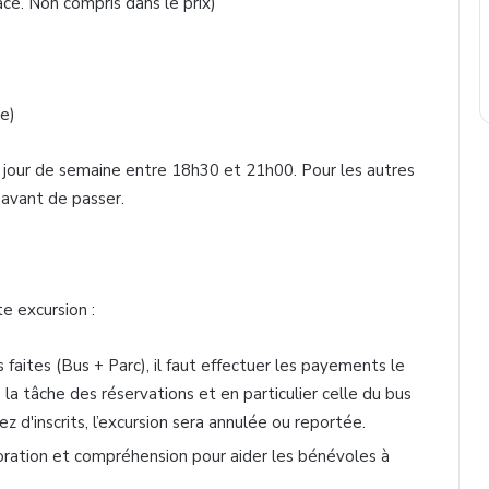
ace. Non
compris
dans
le prix)
re
)
jour de
semaine
entre
18h30
et
21h00
. Pour les
autres
avant de passer.
te
excursion :
s
faites
(Bus +
Parc
),
il
faut
effectuer
les
payements
le
e
la
tâche
des
réservations
et en
particulier
celle
du bus
ez
d'inscrits
,
l’excursion
sera
annulée
ou
reportée
.
oration et
compréhension
pour
aider
les
bénévoles
à