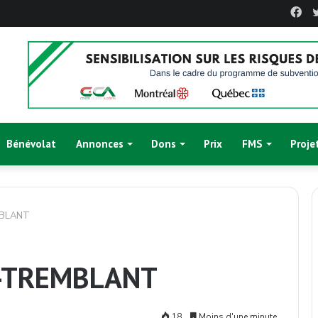
Fa
Bénévolat
Annonces
Dons
Prix
FMS
Proje
MBLANT
-TREMBLANT
18
Moins d'une minute