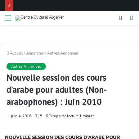
Menu
Switch
Re
skin
Accueil
/
Annonces
/
Autres Annonces
Autres Annonces
Nouvelle session des cours
d’arabe pour adultes (Non-
arabophones) : Juin 2010
juin 4, 2016
15
Temps de lecture 1 minute
NOUVELLE SESSION DES COURS D’ARABE POUR