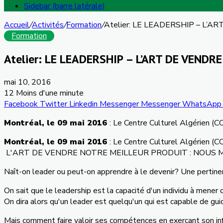
Sidebar (barre latérale)
Accueil
/
Activités
/
Formation
/
Atelier: LE LEADERSHIP – L’
Formation
Atelier: LE LEADERSHIP – L’ART DE VEND
mai 10, 2016
12
Moins d'une minute
Facebook
Twitter
Linkedin
Messenger
Messenger
WhatsApp
Montréal
, le 09
mai
2016
: Le Centre
Culturel
Algérien
(
C
Montréal
, le 09
mai
2016
: Le Centre
Culturel
Algérien
(
C
L'ART
DE
VENDRE
NOTRE
MEILLEUR
PRODUIT
:
NOUS
Naît-on
leader
ou
peut-on
apprendre
à
le
devenir
?
Une
pertine
On
sait
que
le leadership
est
la
capacité
d'un
individu
à
mener
On
dira
alors
qu'un
leader
est
quelqu'un
qui
est
capable de gui
Mais
comment faire
valoir
ses
compétences
en
exerçant
son in