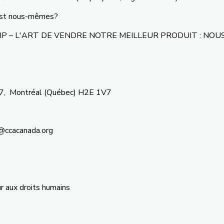
st
nous-mêmes
?
LEADERSHIP – L'ART DE VENDRE NOTRE MEILLEUR PRODUIT : NO
307, Montréal (Québec) H2E 1V7
n@ccacanada.org
eur aux droits humains