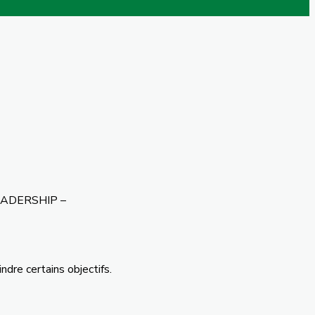
!
EADERSHIP –
indre
certains
objectifs
.