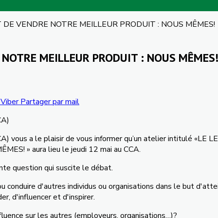
ART DE VENDRE NOTRE MEILLEUR PRODUIT : NOUS MÊMES!
RE NOTRE MEILLEUR PRODUIT : NOUS MÊMES
Viber
Partager par mail
CA
)
CA
)
vous
a le
plaisir
de
vous
informer
qu’un
atelier
intitulé
«LE L
MÊMES
! » aura lieu le
jeudi
12
mai
au
CCA
.
nte
question qui
suscite
le
débat
.
ou
conduire
d'autres
individus
ou
organisations
dans
le but
d'atte
der,
d'influencer
et
d'inspirer
.
fluence
sur
les
autres
(
employeurs
,
organisations…
)?