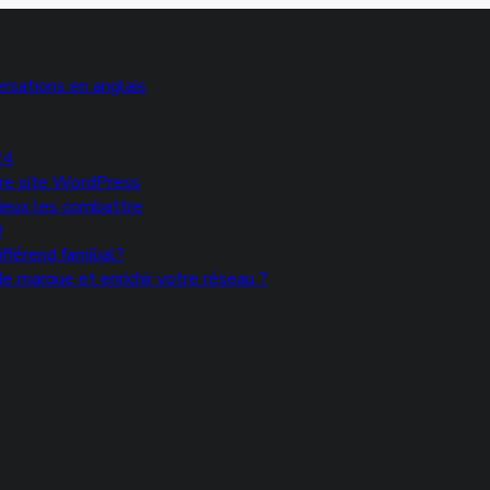
rsations en anglais
24
votre site WordPress
mieux les combattre
®
fférend familial?
e marque et enrichir votre réseau ?