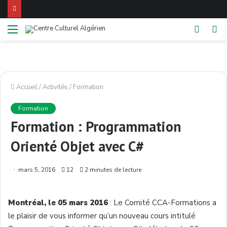
Menu
Switch
Re
skin
Accueil
/
Activités
/
Formation
Formation
Formation : Programmation
Orienté Objet avec C#
mars 5, 2016
12
2 minutes de lecture
Montréal, le 05 mars 2016
: Le Comité CCA-Formations a
le plaisir de vous informer qu’un nouveau cours intitulé