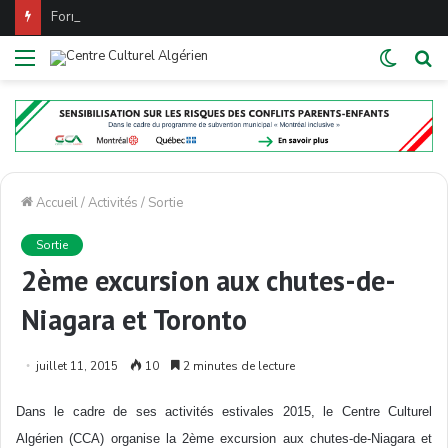
Formation : Préparation à l’examen de certification PMP®
Menu
Switch
Re
skin
Accueil
/
Activités
/
Sortie
Sortie
2ème excursion aux chutes-de-
Niagara et Toronto
juillet 11, 2015
10
2 minutes de lecture
Dans le cadre de ses activités estivales 2015, le Centre Culturel
Algérien (CCA) organise la 2ème excursion aux chutes-de-Niagara et