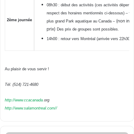
08h30 : début des activités (ces activités dépend
respect des horaires mentionnés ci-dessous) – vi
2ème journée
(non incl
plus grand Park aquatique au Canada –
prix)
Des prix de groupes sont possibles.
14h00 : retour vers Montréal (arrivée vers 22h30)
Au plaisir de vous servir !
Tél.
(514) 721-4680
http://www.ccacanada.
org
http://www.salamontreal.com//