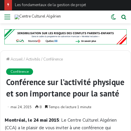
Les fondamentaux de la gestion de projet
Menu
Switch
Re
skin
Accueil
/
Activités
/
Conférence
Conférence
Conférence sur l’activité physique
et son importance pour la santé
mai 24, 2015
8
Temps de lecture 1 minute
Montréal, le 24 mai 2015
: Le Centre Culturel Algérien
(CCA) a le plaisir de vous inviter à une conférence qui