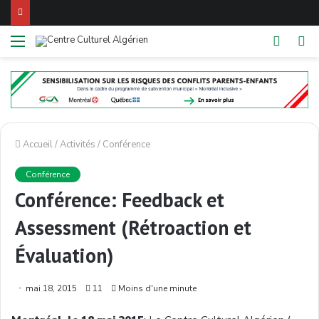
Menu
Switch
R
skin
Accueil
/
Activités
/
Conférence
Conférence
Conférence: Feedback et
Assessment (Rétroaction et
Évaluation)
mai 18, 2015
11
Moins d'une minute