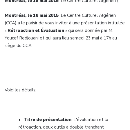
Montréal
, le 18
mai
2015
:
Le Centre
Culturel
Algérien
(
Montréal
, le 18
mai
2015
:
Le Centre
Culturel
Algérien
(
CCA
) a le
plaisir
de
vous
inviter
à
une
présentation
intitulée
«
Rétroaction
et
Évaluation
» qui sera
donnée
par M.
Youcef
Redjouani
et qui aura lieu
samedi
23
mai
à
17h
au
siège
du
CCA
.
Voici
les
détails
:
•
Titre
de
présentation
:
L'évaluation
et la
rétroaction
,
deux
outils
à
double
tranchant