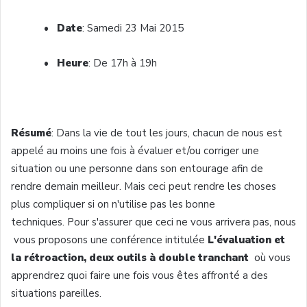
•
Date
:
Samedi
23 Mai 2015
•
Heure
: De
17h
à
19h
Résumé
:
Dans
la vie de tout les
jours
,
chacun
de
nous
est
appelé
au
moins
une
fois
à
évaluer
et/
ou
corriger
une
situation
ou
une
personne
dans
son entourage
afin
de
rendre
demain
meilleur
.
Mais
ceci
peut
rendre
les
choses
plus
compliquer
si
on
n'utilise
pas les
bonne
techniques. Pour
s'assurer
que
ceci
ne
vous
arrivera
pas,
nous
vous
proposons
une
conférence
intitulée
L'évaluation
et
la
rétroaction
,
deux
outils
à
double
tranchant
où
vous
apprendrez
quoi faire une fois vous êtes affronté a des
situations pareilles.