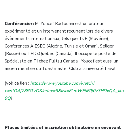
Conférencier:
M. Youcef Radjouani est un orateur
expérimenté et un intervenant récurrent lors de divers
évènements internationaux, tels que Ts'F (Slovénie),
Conférences AIESEC (Algérie, Tunisie et Oman), Seliger
(Russie) ou TEDxQuébec (Canada). Il occupe le poste de
Spécialiste en TI chez Fujitsu Canada. Youcef est aussi un
ancien membre du Toastmaster Club à l'université Laval
(voir ce lien :
https://www.youtube.com/watch?
v=nfOAj78ROVQ&index=3&list=FLmWFtiF0j0v3HDxQA_lku
9Q
)
Places limitées et inscription obligatoire en envoyant