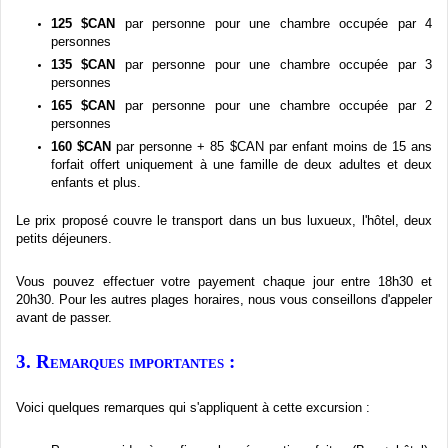
125 $CAN
par
personne
pour
une
chambre
occupée
par 4
personnes
135 $CAN
par
personne
pour
une
chambre
occupée
par 3
personnes
165 $CAN
par
personne
pour
une
chambre
occupée
par 2
personnes
160 $CAN
par
personne
+ 85 $CAN par
enfant
moins
de 15
ans
forfait
offert
uniquement
à
une
famille
de
deux
adultes
et
deux
enfants
et plus.
Le prix
proposé
couvre
le transport
dans
un bus
luxueux
,
l'hôtel
,
deux
petits
déjeuners
.
Vous
pouvez
effectuer
votre
payement
chaque
jour
entre
18h30
et
20h30
. Pour les
autres
plages
horaires
,
nous
vous
conseillons
d'appeler
avant de passer.
3.
Remarques
importantes
:
Voici
quelques
remarques
qui
s'appliquent
à
cette
excursion :