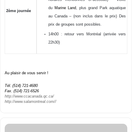
du
Marine Land
, plus grand Park
aquatique
2ème
journée
au Canada –
(non
inclus
dans
le prix)
Des
prix de
groupes
sont
possibles
.
14h00
:
retour
vers
Montréal
(
arrivée
vers
22h30
)
Au
plaisir
de
vous
servir
!
Tél
.
(514) 721-4680
Fax. (514) 721-6526
http://www.ccacanada.qc.ca/
http://www.salamontreal.com//