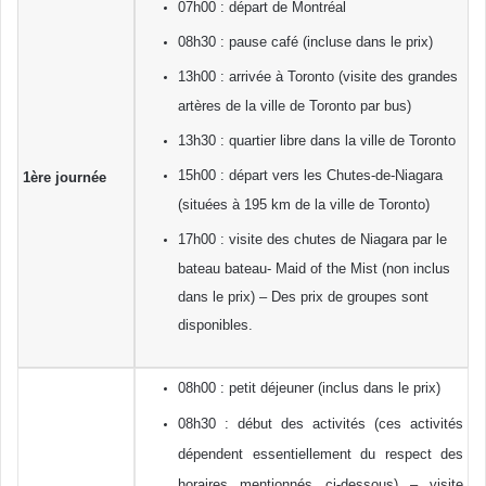
07h00
:
départ
de
Montréal
08h30
: pause
café
(
incluse
dans
le prix)
13h00
:
arrivée
à
Toronto (
visite
des
grandes
artères
de la
ville
de Toronto par bus)
13h30
:
quartier
libre
dans
la
ville
de Toronto
15h00
:
départ
vers
les Chutes-de-Niagara
1ère
journée
(
situées
à
195 km de la
ville
de Toronto)
17h00
:
visite
des chutes de Niagara par le
bateau bateau- Maid of the Mist
(non
inclus
dans
le prix) – Des prix de
groupes
sont
disponibles
.
08h00
: petit
déjeuner
(
inclus
dans
le prix)
08h30
:
début
des
activités
(
ces
activités
dépendent
essentiellement
du respect des
horaires
mentionnés
ci-dessous
) –
visite