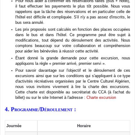
Pour
nous
aider
à
confirmer
les
réservations
faites
(Bus +
hôtel
),
il
faut
effectuer
les
payements
le plus
tôt
possible.
Nous
vous
rappelons
que
la
tâche
des
réservations
et en
particulier
celle
de
l'hôtel
est
difficile
et
compliquée
.
S'il
n'y
a pas
assez
d'inscrits
, le
bus sera
annulé
.
Les prix
proposés
sont
calculés
en
fonction
des places
occupées
dans
le bus et
dans
l'hôtel
.
Ce
programme
peut
être
sujet
à
modifications, tout
dépend
du
déroulement
des
activités
.
Nous
comptons
beaucoup
sur
votre
collaboration et
compréhension
pour
aider
les
bénévoles
à
réussir
cette
activité
.
Étant
donné
la
grande
demande
pour
cette
excursion,
nous
appliquons
la
règle
« premier
arrivé
, premier
servi
».
Pour savoir
davantage
sur
l'objectif
et le
déroulement
de
ces
excursions
ainsi
que
sur
les conditions qui
s'appliquent
à
ce
type
d'activités
récréatives
organisées
par le Centre
Culturel
Algérien
,
nous
vous
invitons
vivement
à
lire la
charte
des excursions.
Cette
charte
est
disponible
au
secrétariat
du
CCA
(
à
l'achat
du
billet)
ou
sur
le site Internet
à
l'adresse
:
Charte
excursion
4.
Programme
/
Déroulement
:
Journée
Horaire