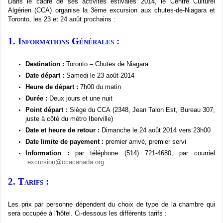
Dans
le cadre de
ses
activités
estivales
2014, le Centre
Culturel
Algérien
(
CCA
)
organise
la
3ème
excursion aux chutes-de-Niagara et
Toronto, les 23 et 24
août
prochains
:
1.
Informations
Générales
:
Destination :
Toronto – Chutes de Niagara
Date
départ
:
Samedi
le 23
août
2014
Heure
de
départ
:
7h00
du
matin
Durée
:
Deux
jours
et
une
nuit
Point
départ
:
Siège
du
CCA
(2348, Jean Talon
Est
, Bureau 307,
juste
à
côté
du
métro
Iberville
)
Date et
heure
de
retour
:
Dimanche
le 24
août
2014
vers
23h00
Date
limite
de
payement
:
premier
arrivé
, premier
servi
Information :
par
téléphone
(514) 721-4680
, par
courriel
:
excursion@ccacanada.org
2.
Tarifs
:
Les prix par
personne
dépendent
du
choix
de type de la
chambre
qui
sera
occupée
à
l'hôtel
.
Ci-dessous
les
différents
tarifs
: