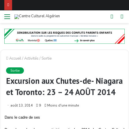
Menu
Switch
R
skin
Accueil
/
Activités
/
Sortie
Sortie
Excursion aux Chutes-de- Niagara
et Toronto: 23 – 24 AOÛT 2014
août 13, 2014
9
Moins d'une minute
Dans
le cadre de
ses