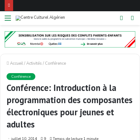
Menu
Switch
R
skin
Accueil
/
Activités
/
Conférence
Conférence
Conférence: Introduction à la
programmation des composantes
électroniques pour jeunes et
adultes
juillet 10, 2014
9
Temps de lecture 1 minute