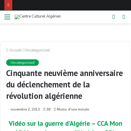
Menu
Switch
Re
skin
Accueil
/
Uncategorized
Uncategorized
Cinquante neuvième anniversaire
du déclenchement de la
révolution algérienne
novembre 2, 2013
38
Moins d'une minute
Vidéo
sur
la guerre
d'Algérie
–
CCA
Mon