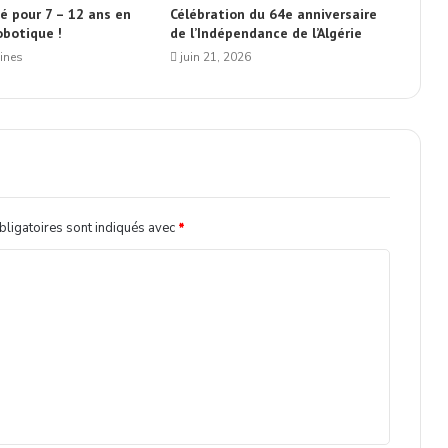
té pour 7 – 12 ans en
Célébration du 64e anniversaire
obotique !
de l’Indépendance de l’Algérie
aines
juin 21, 2026
ligatoires sont indiqués avec
*