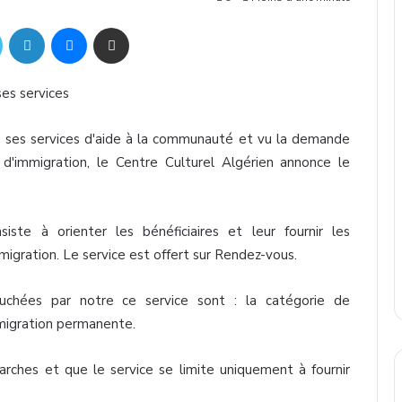
Twitter
Linkedin
Messenger
Partager par mail
ses
services
r
ses
services
d'aide
à
la
communauté
et vu la
demande
d'immigration
, le Centre
Culturel
Algérien
annonce
le
siste
à
orienter
les
bénéficiaires
et
leur
fournir
les
migration
. Le service
est
offert
sur
Rendez-vous
.
uchées
par
notre
ce
service
sont
: la
catégorie
de
migration
permanente
.
arches
et
que
le service se
limite
uniquement
à
fournir