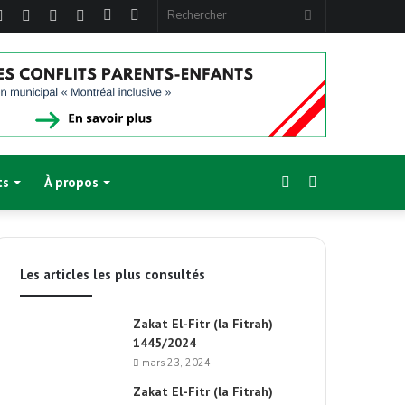
ebook
Twitter
Linkedin
YouTube
Instagram
Article
Sidebar
Rechercher
Aléatoire
(barre
latérale)
Sidebar
Switch
ts
À propos
(barre
skin
Les articles les plus consultés
latérale)
Zakat El-Fitr (la Fitrah)
1445/2024
mars 23, 2024
Zakat El-Fitr (la Fitrah)