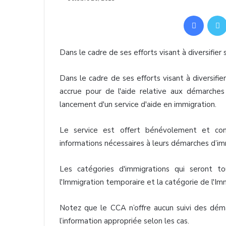
Facebook
Dans
le cadre de
ses
efforts
visant
à
diversifier
Dans
le cadre de
ses
efforts
visant
à
diversifie
accrue pour de
l'aide
relative aux
démarches
lancement
d'un
service
d'aide
en immigration.
Le service
est
offert
bénévolement
et
con
informations
nécessaires
à
leurs
démarches
d’im
Les
catégories
d'immigrations
qui
seront
to
l'Immigration
temporaire
et la
catégorie
de
l'Im
Notez
que
le
CCA
n’offre
aucun
suivi
des
dém
l’information
appropriée
selon
les
cas
.