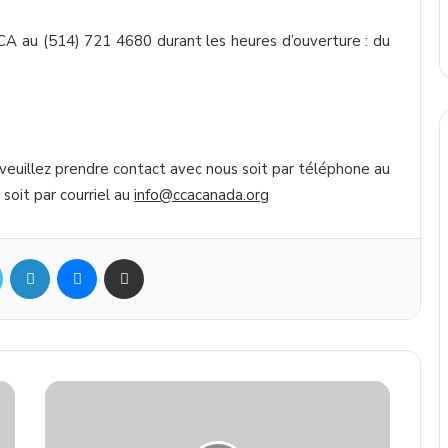
CA
au (514) 721 4680
durant
les
heures
d’ouverture
: du
veuillez
prendre
contact
avec
nous
soit
par
téléphone
au
soit
par
courriel
au
info@ccacanada.org
Twitter
Linkedin
Messenger
Partager par mail