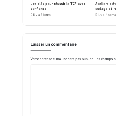
Les clés pour réussir le TCF avec
Ateliers d’é
confiance
codage et r
il y a 3 jours
il y a 4 sem
Laisser un commentaire
Votre adresse e-mail ne sera pas publiée.
Les champs ob