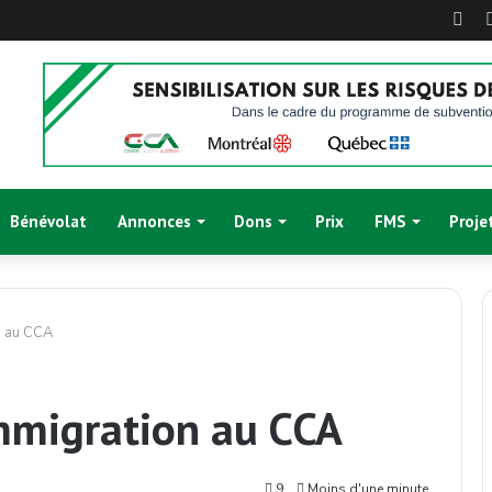
Fac
Bénévolat
Annonces
Dons
Prix
FMS
Proje
n au CCA
immigration au CCA
9
Moins d'une minute